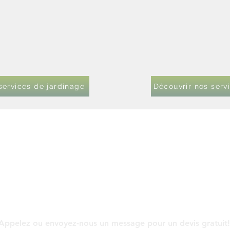
services de jardinage
Découvrir nos serv
Contact
Appelez ou envoyez-nous un message pour un devis gratuit!