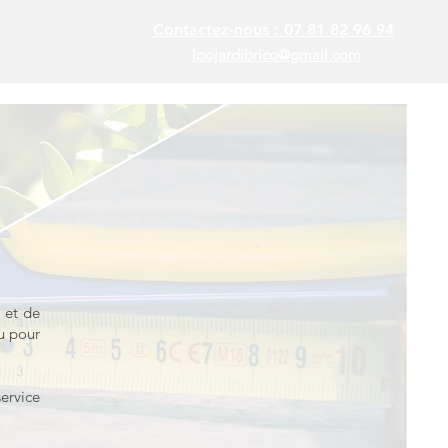
Contactez-nous : 07 81 82 96 94
lpojardibrico@gmail.com
n
et de
 pour
ervice