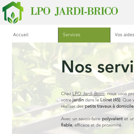
Accueil
Services
Vos aides
Nos serv
Chez
LPO Jardi-Brico
, nous vous p
votre
jardin
dans le
Loiret (45)
. Que 
réaliser des
petits travaux à domicile
Avec un savoir-faire
polyvalent
et u
fiable
, efficace et de proximité.